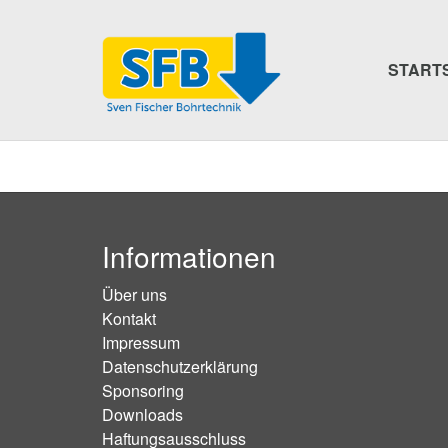
Skip
to
main
START
content
Informationen
Über uns
Kontakt
Impressum
Datenschutzerklärung
Sponsoring
Downloads
Haftungsausschluss